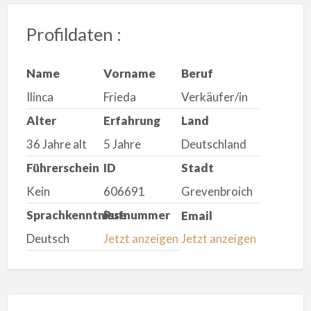
Profildaten :
Name
Vorname
Beruf
Ilinca
Frieda
Verkäufer/in
Alter
Erfahrung
Land
36 Jahre alt
5 Jahre
Deutschland
Führerschein
ID
Stadt
Kein
606691
Grevenbroich
Sprachkenntnisse
Rufnummer
Email
Deutsch
Jetzt anzeigen
Jetzt anzeigen