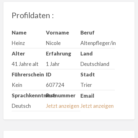
Profildaten :
Name
Vorname
Beruf
Heinz
Nicole
Altenpfleger/in
Alter
Erfahrung
Land
41 Jahre alt
1 Jahr
Deutschland
Führerschein
ID
Stadt
Kein
607724
Trier
Sprachkenntnisse
Rufnummer
Email
Deutsch
Jetzt anzeigen
Jetzt anzeigen