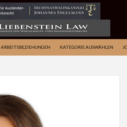
IE
JOB
ÜBER
KONTAKT
EN
FINDEN
WSJ
ARBEITSBEZIEHUNGEN
KATEGORIE AUSWÄHLEN
J