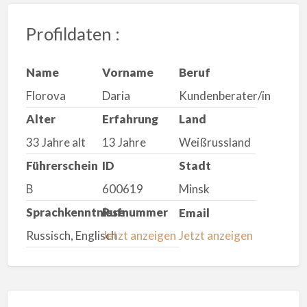
Profildaten :
Name
Vorname
Beruf
Florova
Daria
Kundenberater/in
Alter
Erfahrung
Land
33 Jahre alt
13 Jahre
Weißrussland
Führerschein
ID
Stadt
B
600619
Minsk
Sprachkenntnisse
Rufnummer
Email
Russisch, Englisch
Jetzt anzeigen
Jetzt anzeigen