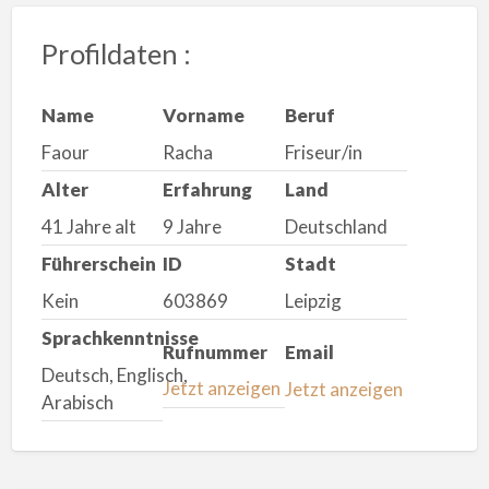
Profildaten :
Name
Vorname
Beruf
Faour
Racha
Friseur/in
Alter
Erfahrung
Land
41 Jahre alt
9 Jahre
Deutschland
Führerschein
ID
Stadt
Kein
603869
Leipzig
Sprachkenntnisse
Rufnummer
Email
Deutsch, Englisch,
Jetzt anzeigen
Jetzt anzeigen
Arabisch