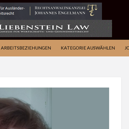
IE
JOB
ÜBER
KONTAKT
EN
FINDEN
WSJ
ARBEITSBEZIEHUNGEN
KATEGORIE AUSWÄHLEN
J