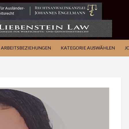
IE
JOB
ÜBER
KONTAKT
EN
FINDEN
WSJ
ARBEITSBEZIEHUNGEN
KATEGORIE AUSWÄHLEN
J