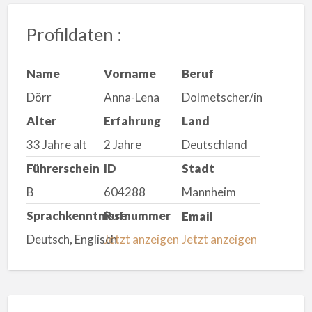
Profildaten :
Name
Vorname
Beruf
Dörr
Anna-Lena
Dolmetscher/in
Alter
Erfahrung
Land
33 Jahre alt
2 Jahre
Deutschland
Führerschein
ID
Stadt
B
604288
Mannheim
Sprachkenntnisse
Rufnummer
Email
Deutsch, Englisch
Jetzt anzeigen
Jetzt anzeigen