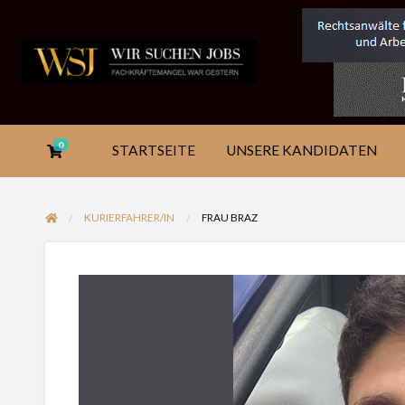
SERE
KATEGOR
ARBEITSBEZIEHUNGEN
NDIDATEN
AUSWÄHL
0
STARTSEITE
UNSERE KANDIDATEN
KURIERFAHRER/IN
FRAU BRAZ