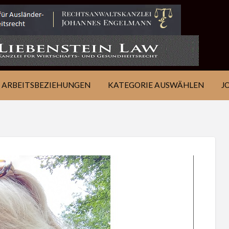
IE
JOB
ÜBER
KONTAKT
EN
FINDEN
WSJ
ARBEITSBEZIEHUNGEN
KATEGORIE AUSWÄHLEN
J