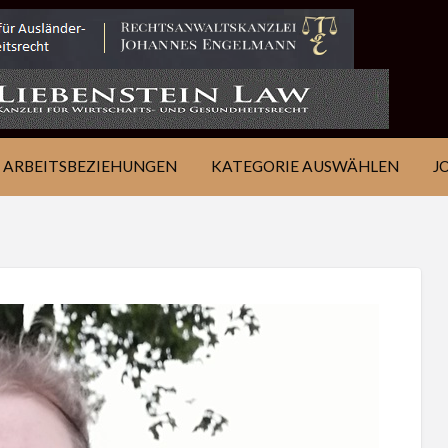
IE
JOB
ÜBER
KONTAKT
EN
FINDEN
WSJ
ARBEITSBEZIEHUNGEN
KATEGORIE AUSWÄHLEN
J