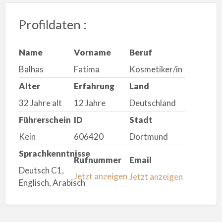
Profildaten :
Name
Vorname
Beruf
Balhas
Fatima
Kosmetiker/in
Alter
Erfahrung
Land
32 Jahre alt
12 Jahre
Deutschland
Führerschein
ID
Stadt
Kein
606420
Dortmund
Sprachkenntnisse
Rufnummer
Email
Deutsch C1,
Jetzt anzeigen
Jetzt anzeigen
Englisch, Arabisch