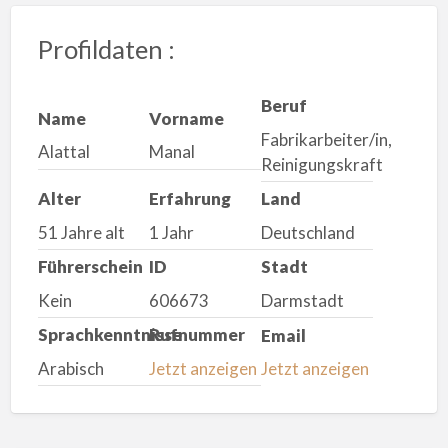
Profildaten :
Beruf
Name
Vorname
Fabrikarbeiter/in,
Alattal
Manal
Reinigungskraft
Alter
Erfahrung
Land
51 Jahre alt
1 Jahr
Deutschland
Führerschein
ID
Stadt
Kein
606673
Darmstadt
Sprachkenntnisse
Rufnummer
Email
Arabisch
Jetzt anzeigen
Jetzt anzeigen