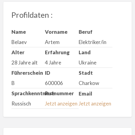
Profildaten :
Name
Vorname
Beruf
Belaev
Artem
Elektriker/in
Alter
Erfahrung
Land
28 Jahre alt
4 Jahre
Ukraine
Führerschein
ID
Stadt
B
600006
Charkow
Sprachkenntnisse
Rufnummer
Email
Russisch
Jetzt anzeigen
Jetzt anzeigen