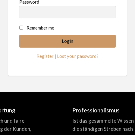
Password
Remember me
Register
|
Lost your password?
ortung
Professionalismus
ich und faire
Ist das gesammelte Wissen
g der Kunden,
die ständigen Streben nach