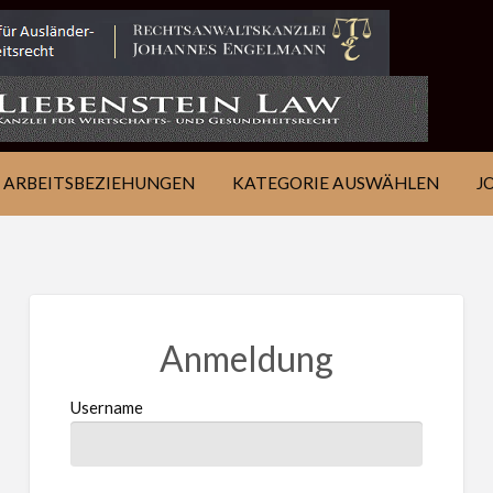
IE
JOB
ÜBER
KONTAKT
EN
FINDEN
WSJ
ARBEITSBEZIEHUNGEN
KATEGORIE AUSWÄHLEN
J
Anmeldung
Username